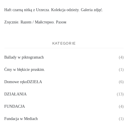
Haft czarną nitką z Urzecza. Kolekcja odzieży. Galeria zdjęć.
Zręcznie. Razem / Майстерно. Разом
KATEGORIE
Ballady w piktogramach
(4)
Ćmy w błękicie pruskim.
(1)
Domowe rękoDZIEŁA
(6)
DZIAŁANIA
(13)
FUNDACJA
(4)
Fundacja w Mediach
(1)