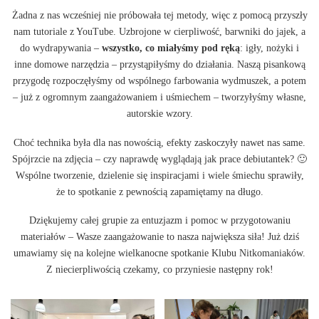
Żadna z nas wcześniej nie próbowała tej metody, więc z pomocą przyszły
nam tutoriale z YouTube. Uzbrojone w cierpliwość, barwniki do jajek, a
do wydrapywania –
wszystko, co miałyśmy pod ręką
: igły, nożyki i
inne domowe narzędzia – przystąpiłyśmy do działania. Naszą pisankową
przygodę rozpoczęłyśmy od wspólnego farbowania wydmuszek, a potem
– już z ogromnym zaangażowaniem i uśmiechem – tworzyłyśmy własne,
autorskie wzory.
Choć technika była dla nas nowością, efekty zaskoczyły nawet nas same.
Spójrzcie na zdjęcia – czy naprawdę wyglądają jak prace debiutantek? 🙂
Wspólne tworzenie, dzielenie się inspiracjami i wiele śmiechu sprawiły,
że to spotkanie z pewnością zapamiętamy na długo.
Dziękujemy całej grupie za entuzjazm i pomoc w przygotowaniu
materiałów – Wasze zaangażowanie to nasza największa siła! Już dziś
umawiamy się na kolejne wielkanocne spotkanie Klubu Nitkomaniaków.
Z niecierpliwością czekamy, co przyniesie następny rok!