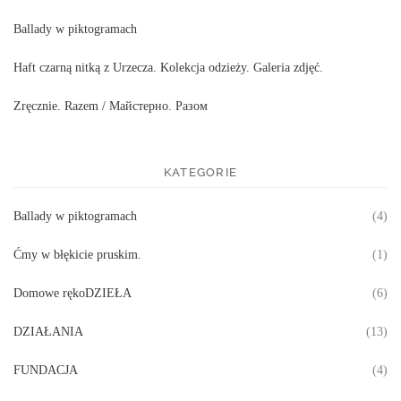
Ballady w piktogramach
Haft czarną nitką z Urzecza. Kolekcja odzieży. Galeria zdjęć.
Zręcznie. Razem / Майстерно. Разом
KATEGORIE
Ballady w piktogramach
(4)
Ćmy w błękicie pruskim.
(1)
Domowe rękoDZIEŁA
(6)
DZIAŁANIA
(13)
FUNDACJA
(4)