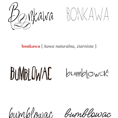
bonkawa
[
kawa naturalna, ziarnista
]