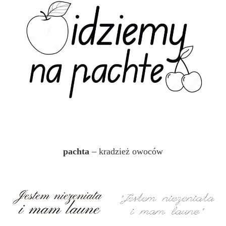
pachta
– kradzież owoców