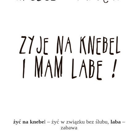
żyć na knebe
l – żyć w związku bez ślubu,
laba
–
zabawa