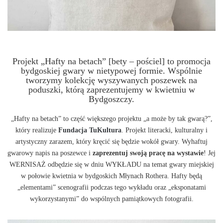
Projekt „Hafty na betach” [bety – pościel] to promocja
bydgoskiej gwary w nietypowej formie. Wspólnie
tworzymy kolekcję wyszywanych poszewek na
poduszki, którą zaprezentujemy w kwietniu w
Bydgoszczy.
„Hafty na betach” to część większego projektu „a może by tak gwarą?”,
który realizuje
Fundacja TuKultura
. Projekt literacki, kulturalny i
artystyczny zarazem, który kręcić się będzie wokół gwary. Wyhaftuj
gwarowy napis na poszewce i
zaprezentuj swoją pracę na wystawie
! Jej
WERNISAŻ odbędzie się w dniu WYKŁADU na temat gwary miejskiej
w połowie kwietnia w bydgoskich Młynach Rothera. Hafty będą
„elementami” scenografii podczas tego wykładu oraz „eksponatami
wykorzystanymi” do wspólnych pamiątkowych fotografii.