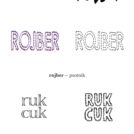
rojber
– psotnik