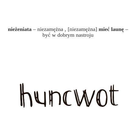
nieżeniata
– niezamężna , [niezamężna]
mieć launę
–
być w dobrym nastroju