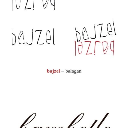
bajzel
– bałagan