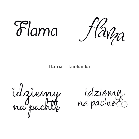
flama
– kochanka