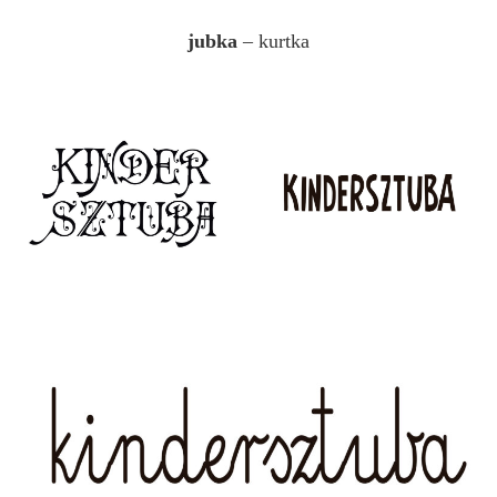
jubka
– kurtka