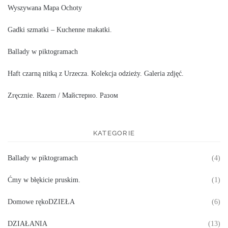
Wyszywana Mapa Ochoty
Gadki szmatki – Kuchenne makatki.
Ballady w piktogramach
Haft czarną nitką z Urzecza. Kolekcja odzieży. Galeria zdjęć.
Zręcznie. Razem / Майстерно. Разом
KATEGORIE
Ballady w piktogramach
(4)
Ćmy w błękicie pruskim.
(1)
Domowe rękoDZIEŁA
(6)
DZIAŁANIA
(13)