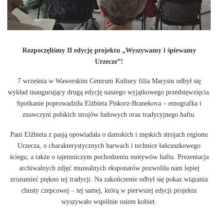
Rozpoczęliśmy II edycję projektu „Wyszywamy i śpiewamy
Urzecze”!
7 września w Wawerskim Centrum Kultury filia Marysin odbył się
wykład inaugurujący drugą edycję naszego wyjątkowego przedsięwzięcia.
Spotkanie poprowadziła Elżbieta Piskorz-Branekova – etnografka i
znawczyni polskich strojów ludowych oraz tradycyjnego haftu.
Pani Elżbieta z pasją opowiadała o damskich i męskich strojach regionu
Urzecza, o charakterystycznych barwach i technice łańcuszkowego
ściegu, a także o tajemniczym pochodzeniu motywów haftu. Prezentacja
archiwalnych zdjęć muzealnych eksponatów pozwoliła nam lepiej
zrozumieć piękno tej tradycji. Na zakończenie odbył się pokaz wiązania
chusty czepcowej – tej samej, którą w pierwszej edycji projektu
wyszywało wspólnie osiem kobiet.