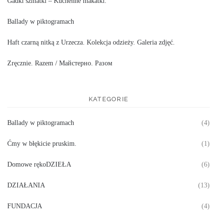
Gadki szmatki – Kuchenne makatki.
Ballady w piktogramach
Haft czarną nitką z Urzecza. Kolekcja odzieży. Galeria zdjęć.
Zręcznie. Razem / Майстерно. Разом
KATEGORIE
Ballady w piktogramach
(4)
Ćmy w błękicie pruskim.
(1)
Domowe rękoDZIEŁA
(6)
DZIAŁANIA
(13)
FUNDACJA
(4)