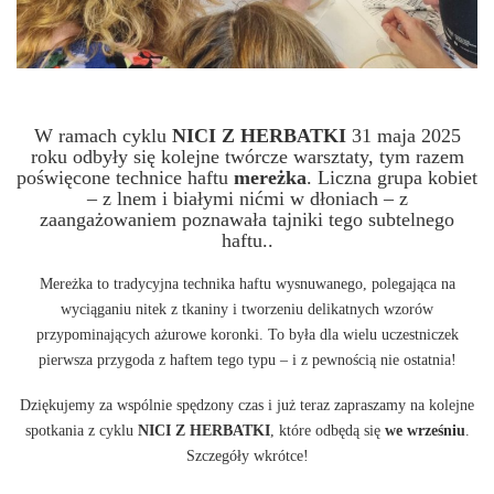
W ramach cyklu
NICI Z HERBATKI
31 maja 2025
roku odbyły się kolejne twórcze warsztaty, tym razem
poświęcone technice haftu
mereżka
. Liczna grupa kobiet
– z lnem i białymi nićmi w dłoniach – z
zaangażowaniem poznawała tajniki tego subtelnego
haftu..
Mereżka to tradycyjna technika haftu wysnuwanego, polegająca na
wyciąganiu nitek z tkaniny i tworzeniu delikatnych wzorów
przypominających ażurowe koronki. To była dla wielu uczestniczek
pierwsza przygoda z haftem tego typu – i z pewnością nie ostatnia!
Dziękujemy za wspólnie spędzony czas i już teraz zapraszamy na kolejne
spotkania z cyklu
NICI Z HERBATKI
, które odbędą się
we wrześniu
.
Szczegóły wkrótce!