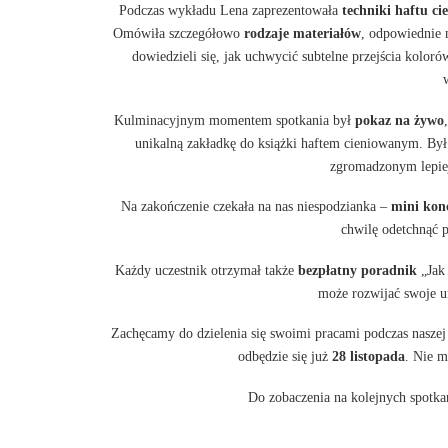
Podczas wykładu Lena zaprezentowała
techniki haftu c
Omówiła szczegółowo
rodzaje materiałów
, odpowiednie 
dowiedzieli się, jak uchwycić subtelne przejścia koloró
Kulminacyjnym momentem spotkania był
pokaz na żywo
unikalną zakładkę do książki haftem cieniowanym. Był t
zgromadzonym lepiej
Na zakończenie czekała na nas niespodzianka –
mini konc
chwilę odetchnąć 
Każdy uczestnik otrzymał także
bezpłatny poradnik
„Jak 
może rozwijać swoje 
Zachęcamy do dzielenia się swoimi pracami podczas nasze
odbędzie się już
28 listopada
. Nie m
Do zobaczenia na kolejnych spotkan