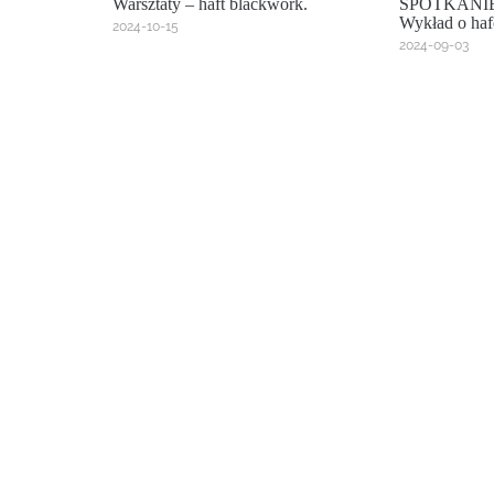
Warsztaty – haft blackwork.
SPOTKANIE
Wykład o haf
2024-10-15
2024-09-03