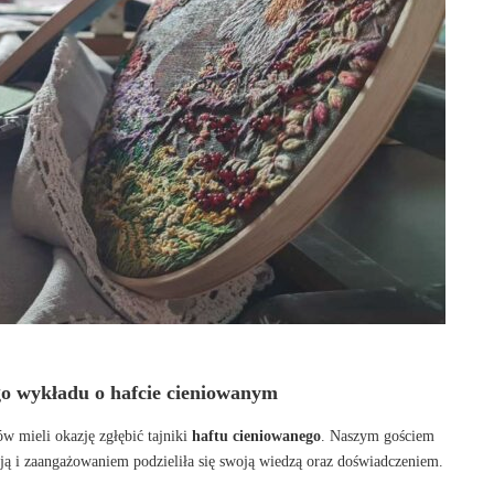
o wykładu o hafcie cieniowanym
 mieli okazję zgłębić tajniki
haftu cieniowanego
. Naszym gościem
sją i zaangażowaniem podzieliła się swoją wiedzą oraz doświadczeniem.