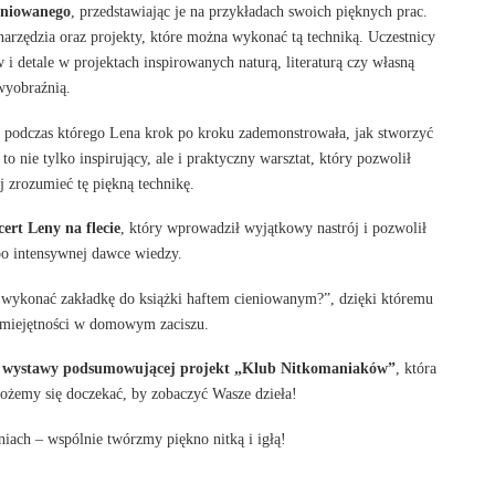
ieniowanego
, przedstawiając je na przykładach swoich pięknych prac.
narzędzia oraz projekty, które można wykonać tą techniką. Uczestnicy
w i detale w projektach inspirowanych naturą, literaturą czy własną
wyobraźnią.
, podczas którego Lena krok po kroku zademonstrowała, jak stworzyć
o nie tylko inspirujący, ale i praktyczny warsztat, który pozwolił
 zrozumieć tę piękną technikę.
ert Leny na flecie
, który wprowadził wyjątkowy nastrój i pozwolił
po intensywnej dawce wiedzy.
wykonać zakładkę do książki haftem cieniowanym?”, dzięki któremu
umiejętności w domowym zaciszu.
j
wystawy podsumowującej projekt „Klub Nitkomaniaków”
, która
ożemy się doczekać, by zobaczyć Wasze dzieła!
iach – wspólnie twórzmy piękno nitką i igłą!