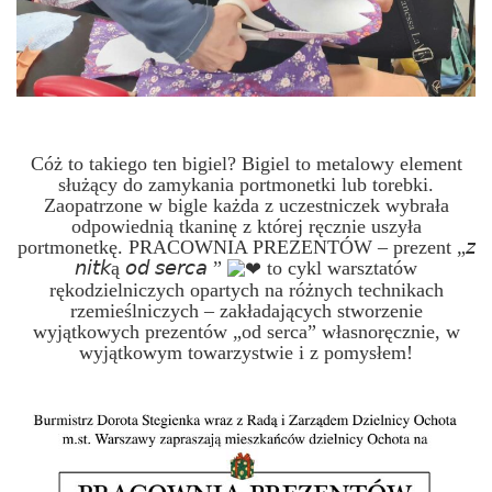
Cóż to takiego ten bigiel? Bigiel to metalowy element
służący do zamykania portmonetki lub torebki.
Zaopatrzone w bigle każda z uczestniczek wybrała
odpowiednią tkaninę z której ręcznie uszyła
portmonetkę. PRACOWNIA PREZENTÓW – prezent „𝘻
𝘯𝘪𝘵𝘬ą 𝘰𝘥 𝘴𝘦𝘳𝘤𝘢 ”
to cykl warsztatów
rękodzielniczych opartych na różnych technikach
rzemieślniczych – zakładających stworzenie
wyjątkowych prezentów „od serca” własnoręcznie, w
wyjątkowym towarzystwie i z pomysłem!