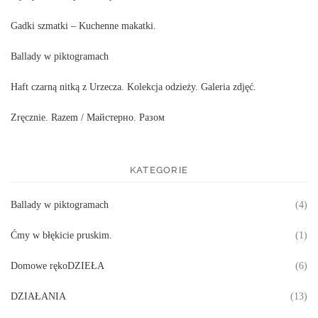
Gadki szmatki – Kuchenne makatki.
Ballady w piktogramach
Haft czarną nitką z Urzecza. Kolekcja odzieży. Galeria zdjęć.
Zręcznie. Razem / Майстерно. Разом
KATEGORIE
Ballady w piktogramach
(4)
Ćmy w błękicie pruskim.
(1)
Domowe rękoDZIEŁA
(6)
DZIAŁANIA
(13)