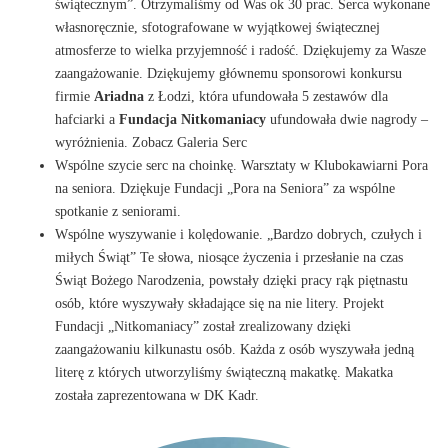
świątecznym”. Otrzymaliśmy od Was ok 30 prac. Serca wykonane
własnoręcznie, sfotografowane w wyjątkowej świątecznej
atmosferze to wielka przyjemność i radość. Dziękujemy za Wasze
zaangażowanie. Dziękujemy głównemu sponsorowi konkursu
firmie
Ariadna
z Łodzi, która ufundowała 5 zestawów dla
hafciarki a
Fundacja Nitkomaniacy
ufundowała dwie nagrody –
wyróżnienia. Zobacz Galeria Serc
Wspólne szycie serc na choinkę. Warsztaty w Klubokawiarni Pora
na seniora. Dziękuje Fundacji „Pora na Seniora” za wspólne
spotkanie z seniorami.
Wspólne wyszywanie i kolędowanie. „Bardzo dobrych, czułych i
miłych Świąt” Te słowa, niosące życzenia i przesłanie na czas
Świąt Bożego Narodzenia, powstały dzięki pracy rąk piętnastu
osób, które wyszywały składające się na nie litery. Projekt
Fundacji „Nitkomaniacy” został zrealizowany dzięki
zaangażowaniu kilkunastu osób. Każda z osób wyszywała jedną
literę z których utworzyliśmy świąteczną makatkę. Makatka
została zaprezentowana w DK Kadr.