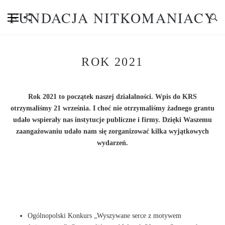
FUNDACJA NITKOMANIACY
ROK 2021
Rok 2021 to początek naszej działalności. Wpis do KRS
otrzymaliśmy 21 września. I choć nie otrzymaliśmy żadnego grantu
udało wspierały nas instytucje publiczne i firmy. Dzięki Waszemu
zaangażowaniu udało nam się zorganizować kilka wyjątkowych
wydarzeń.
Igła z nitką w dłoni stres z głowy przegon
Ogólnopolski Konkurs „Wyszywane serce z motywem